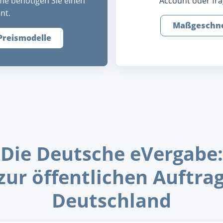
me benötigen Sie einen
Account oder fra
nt.
Maßgeschne
Preismodelle
Die Deutsche eVergabe:
zur öffentlichen Auftra
Deutschland